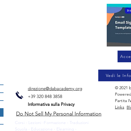
Acce
Vedi le Inf
© 2021 
direzione@dabacademy.org
Powered
+39 320 848 3858
Partita 
Informativa sulla Privacy
Links
Bl
Do Not Sell My Personal Information
Corsi - Lezioni -Formazione - Traduzioni
Scuola - Educazione - Elearning -