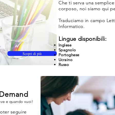
Che ti serva una semplice
corposo, noi siamo qui per
Traduciamo in campo Lette
Informatico.
Lingue disponibili:
Inglese
Spagnolo
Scopri di più
Portoghese
Ucraino
Russo
n Demand
ove e quando vuoi!
poter seguire