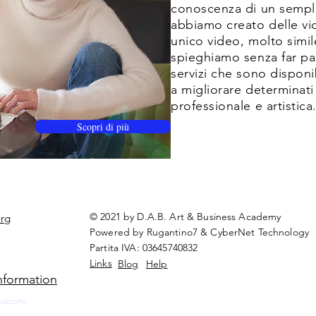
conoscenza di un sempl
abbiamo creato delle vi
unico video, molto simi
spieghiamo senza far pag
servizi che sono disponi
a migliorare determinati 
professionale e artistica
Scopri di più
© 2021 by D.A.B. Art & Business Academy
rg
Powered by Rugantino7 & CyberNet Technology
Partita IVA: 03645740832
Links
Blog
Help
nformation
uzioni