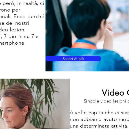
però, in realtà, ci
vono per
onali. Ecco perché
e dei nostri
deo lezioni
, 7 giorni su 7 e
Smartphone.
Scopri di più
Video 
Singole video lezioni 
A volte capita che ci si
non abbiamo avuto mod
una determinata attività,