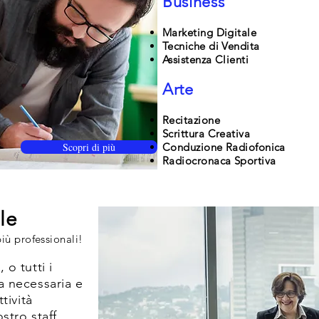
Business
Marketing Digitale
Tecniche di Vendita
Assistenza Clienti
Arte
Recitazione
Scrittura Creativa
Scopri di più
Conduzione Radiofonica
Radiocronaca Sportiva
le
iù professionali!
o tutti i
a necessaria e
tività
stro staff