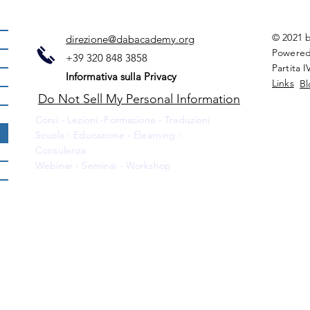
© 2021 
direzione@dabacademy.org
Powered
+39 320 848 3858
Partita 
Informativa sulla Privacy
Links
Bl
Do Not Sell My Personal Information
Corsi - Lezioni -Formazione - Traduzioni
Scuola - Educazione - Elearning -
Consulenza
Webinar - Seminai - Workshop