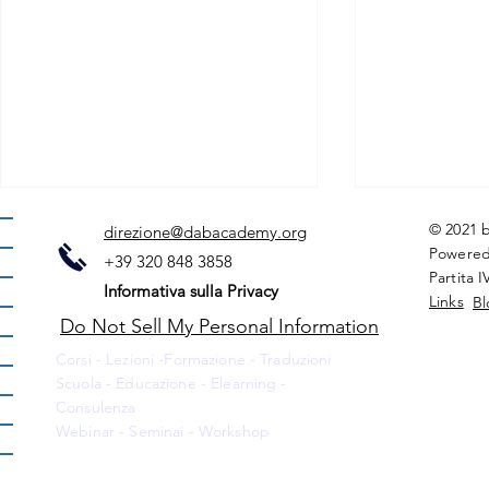
© 2021 
direzione@dabacademy.org
Powered
+39 320 848 3858
Partita 
Informativa sulla Privacy
Links
Bl
Do Not Sell My Personal Information
Conoscere l
Corsi - Lezioni -Formazione - Traduzioni
Lo Spagnolo nel mondo
Scuola - Educazione - Elearning -
Consulenza
Webinar - Seminai - Workshop