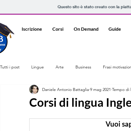
Questo sito è stato creato con la piat
Iscrizione
Corsi
On Demand
Guide
Tutti i post
Lingue
Arte
Business
Frasi motivazion
Daniele Antonio Battaglia
9 mag 2021
Tempo di l
Corsi di lingua Ingl
Vuoi sa