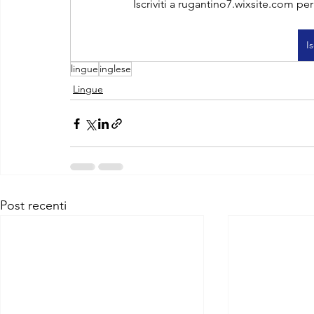
Iscriviti a rugantino7.wixsite.com pe
Is
lingue
inglese
Lingue
Post recenti