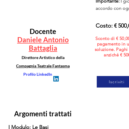
Importante:
I gi
accordo con ogn
Costo: € 500,
Docente
Daniele Antonio
Sconto di € 50,0
pagamento
in 
Battaglia
soluzione. Paghi
anziché € 50
Direttore Artistico della
Compagnia Teatrale Fantasma
Profilo LinkedIn
Iscriviti
Argomenti trattati
I Modulo: Le Basi