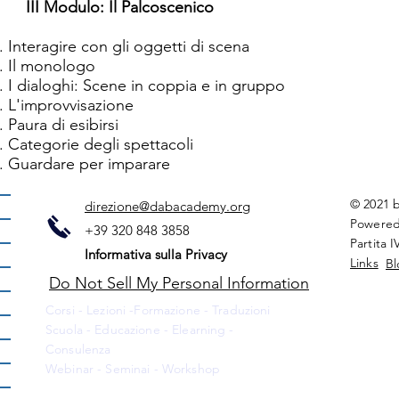
III Modulo: Il Palcoscenico
Interagire con gli oggetti di scena
Il monologo
I dialoghi: Scene in coppia e in gruppo
L'improvvisazione
Paura di esibirsi
Categorie degli spettacoli
Guardare per imparare
© 2021 
direzione@dabacademy.org
Powered
+39 320 848 3858
Partita 
Informativa sulla Privacy
Links
Bl
Do Not Sell My Personal Information
Corsi - Lezioni -Formazione - Traduzioni
Scuola - Educazione - Elearning -
Consulenza
Webinar - Seminai - Workshop