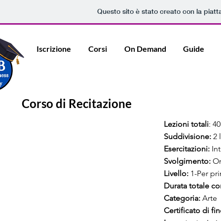
Questo sito è stato creato con la piat
Iscrizione
Corsi
On Demand
Guide
Corso di Recitazione
Lezioni totali
: 40
Suddivisione:
2 
Esercitazioni:
Int
Svolgimento:
On
Livello:
1-Per pri
Durata totale co
Categoria:
Arte
Certificato di fi